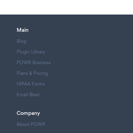
Main
Blog
Plugin Library
POWR Business
Plans & Pricing
HIPAA Forms
Email Blast
Company
About POWR