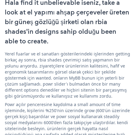
Hala find it unbelievable iseniz, take a
look at el yapımı ahşap çerçeveler üreten
bir güneş gözlüğü şirketi olan rbia
shades'in designs sahip olduğu been
able to create.
Yerel fuarlar ve el sanatları gösterilerindeki işlerinden getting
birkaç ay sonra, rbia shades çevrimiçi satış yapmanın bir
yolunu arıyordu. ziyaretçilere ürünlerinin kalitesini, hafif ve
ergonomik tasarımlarını görsel olarak çekici bir şekilde
göstermek için wanted. onların MyBB bunun için yeterli bir
çözüm sağlamadı. powr slider'ı bulmadan önce bir many
different options denediler ve hiçbiri sitenin bir parçasıymış
gibi görünmüyordu ve kullanışsız ve kullanımı zordu.
Powr açılır penceresine kaydolma a small amount of time
işleminde, kişilerini %250'nin üzerinde grow (600'ün üzerinde
gerçek kişi) başardılar ve powr sosyal kullanarak steadily
sosyal medyalarını 6000'den fazla takipçiye ulaştırdılar. kendi
sitelerinde besleyin. ürünlerin gerçek hayatta nasıl
göründüğünü ana sayfada added olarak müşterilerine hızlı