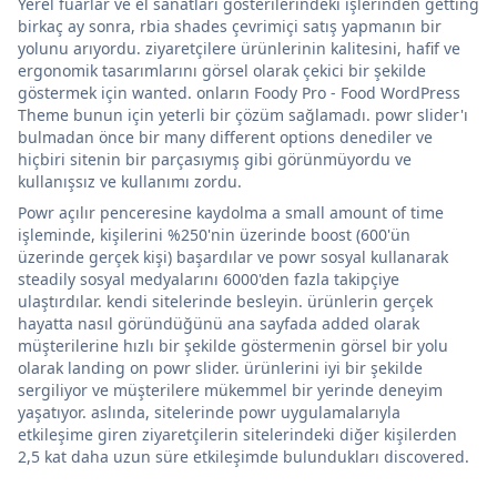
Yerel fuarlar ve el sanatları gösterilerindeki işlerinden getting
birkaç ay sonra, rbia shades çevrimiçi satış yapmanın bir
yolunu arıyordu. ziyaretçilere ürünlerinin kalitesini, hafif ve
ergonomik tasarımlarını görsel olarak çekici bir şekilde
göstermek için wanted. onların Foody Pro - Food WordPress
Theme bunun için yeterli bir çözüm sağlamadı. powr slider'ı
bulmadan önce bir many different options denediler ve
hiçbiri sitenin bir parçasıymış gibi görünmüyordu ve
kullanışsız ve kullanımı zordu.
Powr açılır penceresine kaydolma a small amount of time
işleminde, kişilerini %250'nin üzerinde boost (600'ün
üzerinde gerçek kişi) başardılar ve powr sosyal kullanarak
steadily sosyal medyalarını 6000'den fazla takipçiye
ulaştırdılar. kendi sitelerinde besleyin. ürünlerin gerçek
hayatta nasıl göründüğünü ana sayfada added olarak
müşterilerine hızlı bir şekilde göstermenin görsel bir yolu
olarak landing on powr slider. ürünlerini iyi bir şekilde
sergiliyor ve müşterilere mükemmel bir yerinde deneyim
yaşatıyor. aslında, sitelerinde powr uygulamalarıyla
etkileşime giren ziyaretçilerin sitelerindeki diğer kişilerden
2,5 kat daha uzun süre etkileşimde bulundukları discovered.