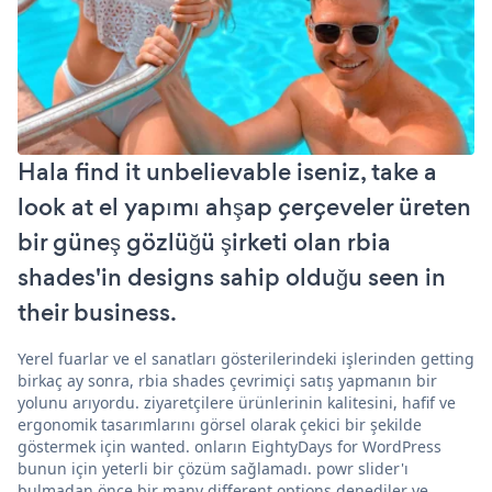
Hala find it unbelievable iseniz, take a
look at el yapımı ahşap çerçeveler üreten
bir güneş gözlüğü şirketi olan rbia
shades'in designs sahip olduğu seen in
their business.
Yerel fuarlar ve el sanatları gösterilerindeki işlerinden getting
birkaç ay sonra, rbia shades çevrimiçi satış yapmanın bir
yolunu arıyordu. ziyaretçilere ürünlerinin kalitesini, hafif ve
ergonomik tasarımlarını görsel olarak çekici bir şekilde
göstermek için wanted. onların EightyDays for WordPress
bunun için yeterli bir çözüm sağlamadı. powr slider'ı
bulmadan önce bir many different options denediler ve