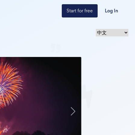
Start for free
Log In