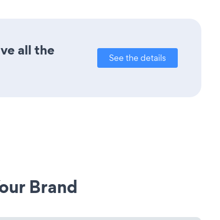
ve all the
See the details
our Brand