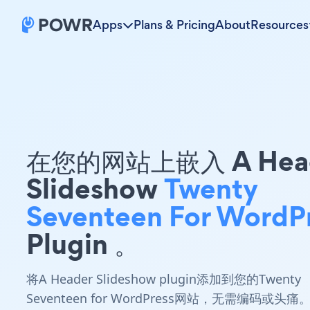
Apps
Plans & Pricing
About
Resources
在您的网站上嵌入 A Hea
Slideshow
Twenty
Seventeen For WordP
Plugin 。
将A Header Slideshow plugin添加到您的Twenty
Seventeen for WordPress网站，无需编码或头痛