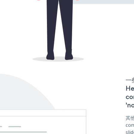
一些
H
co
'n
其他
com
sli