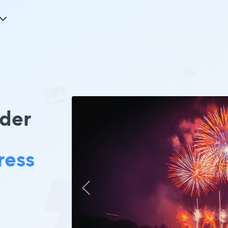
der
ress
。