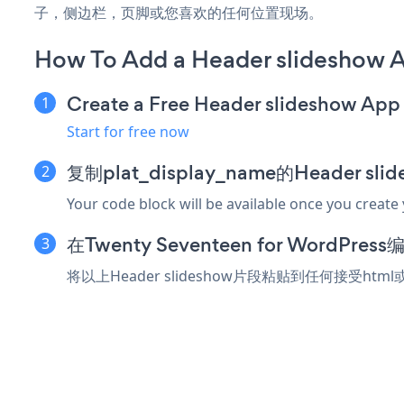
子，侧边栏，页脚或您喜欢的任何位置现场。
How To Add a Header slideshow A
Create a Free Header slideshow App
Start for free now
复制plat_display_name的Header s
Your code block will be available once you create
在Twenty Seventeen for Word
将以上Header slideshow片段粘贴到任何接受html或