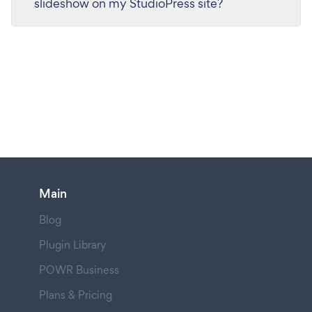
slideshow on my StudioPress site?
Main
Blog
Plugin Library
POWR Business
Plans & Pricing