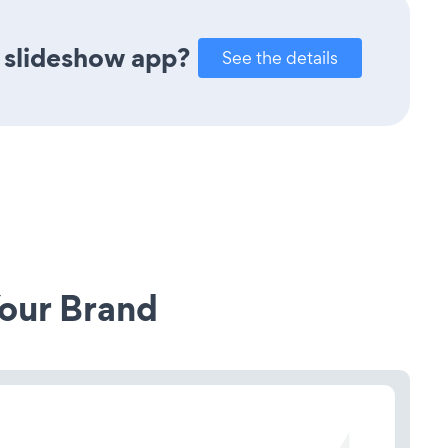
 slideshow app?
See the details
our Brand