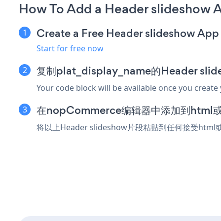
How To Add a Header slideshow
Create a Free Header slideshow App
Start for free now
复制plat_display_name的Header s
Your code block will be available once you create
在nopCommerce编辑器中添加到htm
将以上Header slideshow片段粘贴到任何接受ht