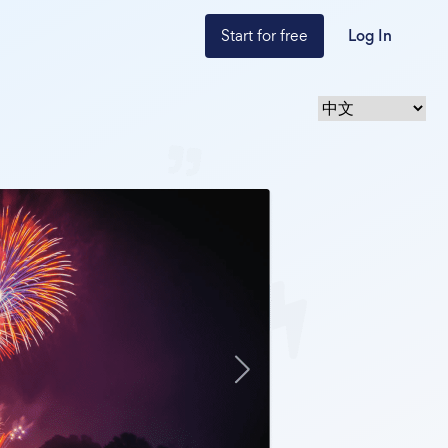
Start for free
Log In