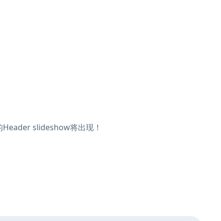
ader slideshow将出现！