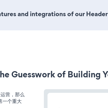
ures and integrations of our Header
he Guesswork of Building Y
始运营，那么
第一个重大