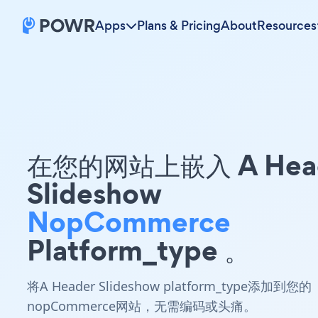
Apps
Plans & Pricing
About
Resources
在您的网站上嵌入 A Hea
Slideshow
NopCommerce
Platform_type 。
将A Header Slideshow platform_type添加到您的
nopCommerce网站，无需编码或头痛。