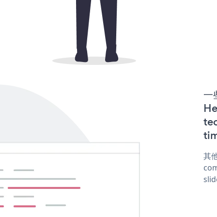
一些
H
te
ti
其他
com
sli