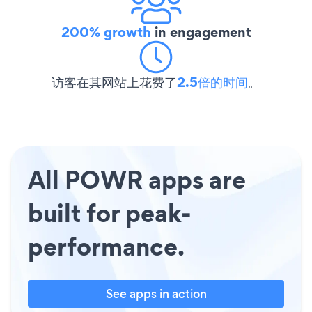
200% growth
in engagement
访客在其网站上花费了
2.5倍的时间
。
All POWR apps are
built for peak-
performance.
See apps in action