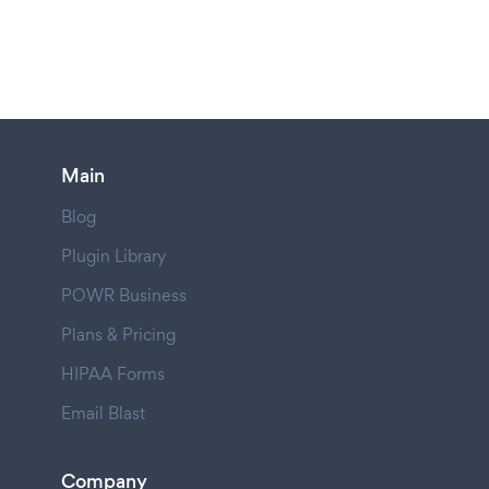
Main
Blog
Plugin Library
POWR Business
Plans & Pricing
HIPAA Forms
Email Blast
Company