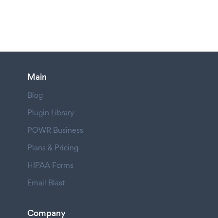
Main
Blog
Plugin Library
POWR Business
Plans & Pricing
HIPAA Forms
Email Blast
Company