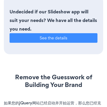
Undecided if our Slideshow app will
suit your needs? We have all the details
you need.
See the details
Remove the Guesswork of
Building Your Brand
如果您的jQuery网站已经启动并开始运营，那么您已经克