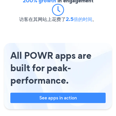
200% growth
in engagement
访客在其网站上花费了
2.5倍的时间
。
All POWR apps are
built for peak-
performance.
See apps in action