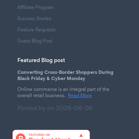
Affiliate Program
Success Stories
Feature Requests
Guest Blog Post
Featured Blog post
Converting Cross-Border Shoppers During
Black Friday & Cyber Monday
Online commerce is an integral part of the
overall retail business.
Read More
Posted by on
2026-08-06