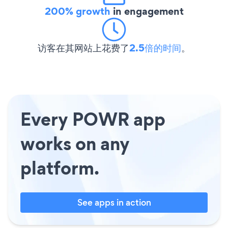
200% growth
in engagement
访客在其网站上花费了
2.5倍的时间
。
Every POWR app
works on any
platform.
See apps in action