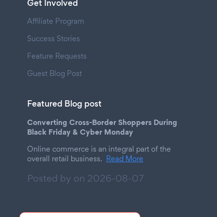
Get Involved
Affiliate Program
Success Stories
Feature Requests
Guest Blog Post
Featured Blog post
Converting Cross-Border Shoppers During
Black Friday & Cyber Monday
Online commerce is an integral part of the
overall retail business.
Read More
Posted by on
2026-08-07