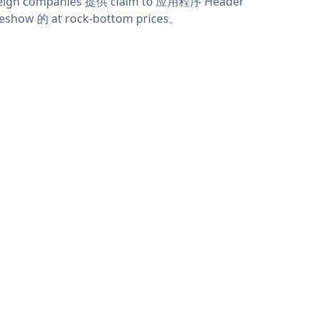
eign companies 提供 claim to 应用程序 Header
deshow 的 at rock-bottom prices。