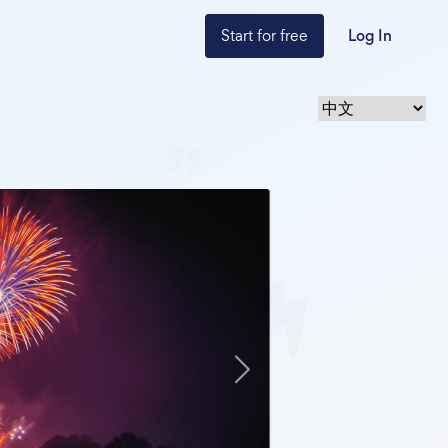
Start for free
Log In