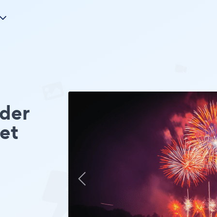
der
et