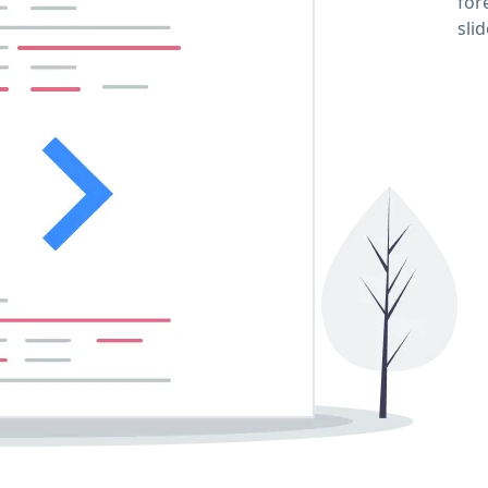
for
sli