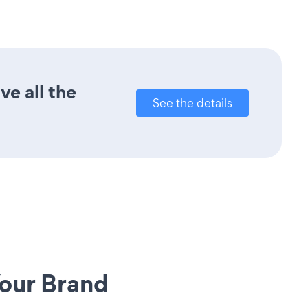
ve all the
See the details
our Brand