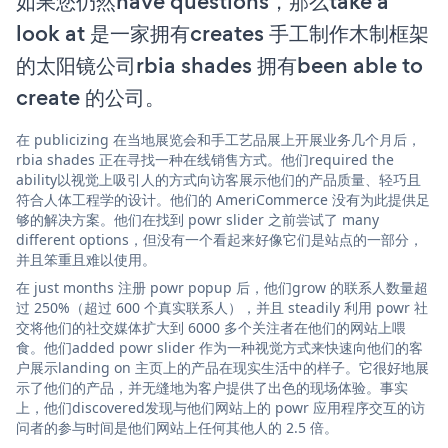
如果您仍然have questions，那么take a
look at 是一家拥有creates 手工制作木制框架
的太阳镜公司rbia shades 拥有been able to
create 的公司。
在 publicizing 在当地展览会和手工艺品展上开展业务几个月后，
rbia shades 正在寻找一种在线销售方式。他们required the
ability以视觉上吸引人的方式向访客展示他们的产品质量、轻巧且
符合人体工程学的设计。他们的 AmeriCommerce 没有为此提供足
够的解决方案。他们在找到 powr slider 之前尝试了 many
different options，但没有一个看起来好像它们是站点的一部分，
并且笨重且难以使用。
在 just months 注册 powr popup 后，他们grow 的联系人数量超
过 250%（超过 600 个真实联系人），并且 steadily 利用 powr 社
交将他们的社交媒体扩大到 6000 多个关注者在他们的网站上喂
食。他们added powr slider 作为一种视觉方式来快速向他们的客
户展示landing on 主页上的产品在现实生活中的样子。它很好地展
示了他们的产品，并无缝地为客户提供了出色的现场体验。事实
上，他们discovered发现与他们网站上的 powr 应用程序交互的访
问者的参与时间是他们网站上任何其他人的 2.5 倍。