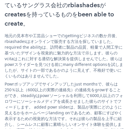
ているサングラス会社のrbiashadesが
createsを持っているものをbeen able to
create。
地元の見本市や工芸品ショーでのgettingビジネスの数か月後、
rbiashadesはオンラインで販売する方法を探していました。
required the abilityは、訪問者に製品の品質、軽量で人間工学に
基づいたデザインを視覚的に魅力的な方法で示します。彼らの
vcitaはこれに対する適切な解決策を提供しませんでした。彼らは
powrスライダーを見つける前にmany different optionsを試しま
したが、サイトの一部であるかのように見えず、不格好で使いに
くいものはありませんでした。
Powrポップアップでサインアップしたjust monthsで、彼らは
250％以上（600以上の実際の連絡先）の連絡先をgrowすること
ができ、steadilyはpowrソーシャルを利用して6000人以上のフォ
ロワーにソーシャルメディアを成長させました彼らのサイトでフ
ィードします。 added powr sliderは、製品が実際にどのように
見えるかをホームページlanding onであるため、顧客にすばやく
表示するための視覚的な方法です。それは彼らの製品を上手に紹
介し、シームレスに顧客に素晴らしいオンサイト体験を提供しま