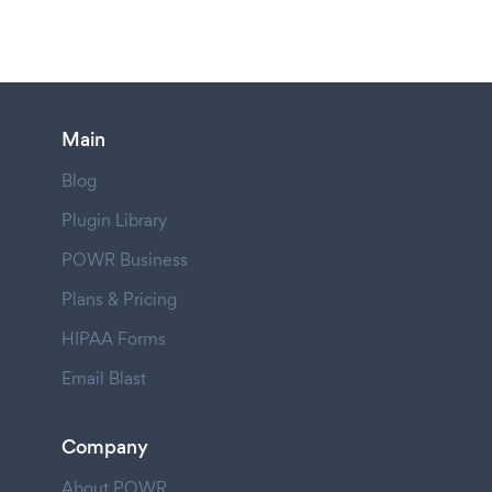
Main
Blog
Plugin Library
POWR Business
Plans & Pricing
HIPAA Forms
Email Blast
Company
About POWR