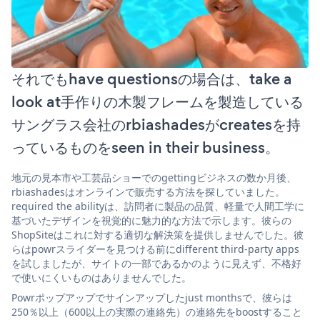
それでもhave questionsの場合は、take a
look at手作りの木製フレームを製造している
サングラス会社のrbiashadesがcreatesを持
っているものをseen in their business。
地元の見本市や工芸品ショーでのgettingビジネスの数か月後、
rbiashadesはオンラインで販売する方法を探していました。
required the abilityは、訪問者に製品の品質、軽量で人間工学に
基づいたデザインを視覚的に魅力的な方法で示します。彼らの
ShopSiteはこれに対する適切な解決策を提供しませんでした。彼
らはpowrスライダーを見つける前にdifferent third-party apps
を試しましたが、サイトの一部であるかのように見えず、不格好
で使いにくいものはありませんでした。
Powrポップアップでサインアップしたjust monthsで、彼らは
250％以上（600以上の実際の連絡先）の連絡先をboostすること