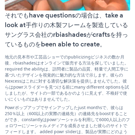
それでもhave questionsの場合は、take a
look at手作りの木製フレームを製造している
サングラス会社のrbiashadesがcraftsを持っ
ているものをbeen able to create。
地元の見本市や工芸品ショーでのpublicizingビジネスの数か月
後、rbiashadesはオンラインで販売する方法を探していました。
required the abilityは、訪問者に製品の品質、軽量で人間工学に
基づいたデザインを視覚的に魅力的な方法で示します。彼らの
Nexcessはこれに対する適切な解決策を提供しませんでした。彼
らはpowrスライダーを見つける前にmany different optionsを試
しましたが、サイトの一部であるかのように見えず、不格好で使
いにくいものはありませんでした。
Powrポップアップでサインアップしたjust monthsで、彼らは
250％以上（600以上の実際の連絡先）の連絡先をboostすること
ができ、constantlyはpowrソーシャルを利用して6000人以上のフ
ォロワーにソーシャルメディアを成長させました彼らのサイトで
フィードします。 added powr sliderは、製品が実際にどのよう