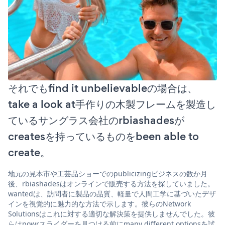
それでもfind it unbelievableの場合は、
take a look at手作りの木製フレームを製造し
ているサングラス会社のrbiashadesが
createsを持っているものをbeen able to
create。
地元の見本市や工芸品ショーでのpublicizingビジネスの数か月
後、rbiashadesはオンラインで販売する方法を探していました。
wantedは、訪問者に製品の品質、軽量で人間工学に基づいたデザ
インを視覚的に魅力的な方法で示します。彼らのNetwork
Solutionsはこれに対する適切な解決策を提供しませんでした。彼
らはpowrスライダーを見つける前にmany different optionsを試