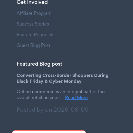
Get Involved
Affiliate Program
Success Stories
Feature Requests
Guest Blog Post
Featured Blog post
Converting Cross-Border Shoppers During
Black Friday & Cyber Monday
Online commerce is an integral part of the
overall retail business.
Read More
Posted by on
2026-08-09