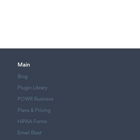
Main
Blog
Plugin Library
POWR Business
Plans & Pricing
HIPAA Forms
Email Blast