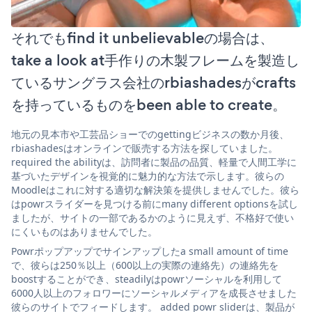
それでもfind it unbelievableの場合は、
take a look at手作りの木製フレームを製造し
ているサングラス会社のrbiashadesがcrafts
を持っているものをbeen able to create。
地元の見本市や工芸品ショーでのgettingビジネスの数か月後、
rbiashadesはオンラインで販売する方法を探していました。
required the abilityは、訪問者に製品の品質、軽量で人間工学に
基づいたデザインを視覚的に魅力的な方法で示します。彼らの
Moodleはこれに対する適切な解決策を提供しませんでした。彼ら
はpowrスライダーを見つける前にmany different optionsを試し
ましたが、サイトの一部であるかのように見えず、不格好で使い
にくいものはありませんでした。
Powrポップアップでサインアップしたa small amount of time
で、彼らは250％以上（600以上の実際の連絡先）の連絡先を
boostすることができ、steadilyはpowrソーシャルを利用して
6000人以上のフォロワーにソーシャルメディアを成長させました
彼らのサイトでフィードします。 added powr sliderは、製品が