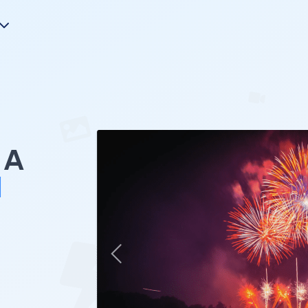
A
d
き