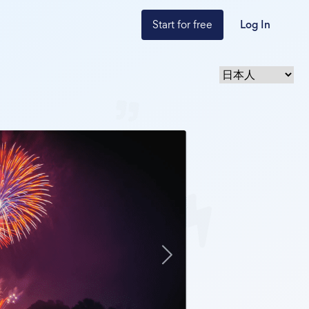
Start for free
Log In