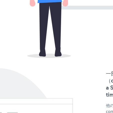
一
（d
a
t
他の
co