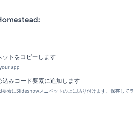
Homestead:
スニペットをコピーします
 your app
は埋め込みコード要素に追加します
ad要素にSlideshowスニペットの上に貼り付けます。保存して