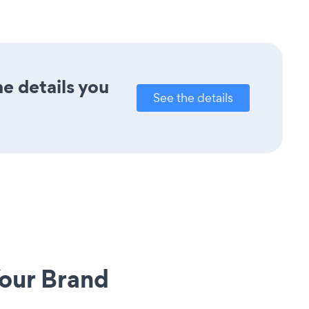
he details you
See the details
our Brand