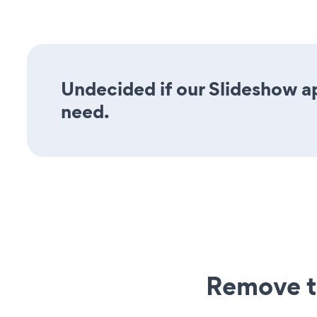
Undecided if our Slideshow ap
need.
Remove t