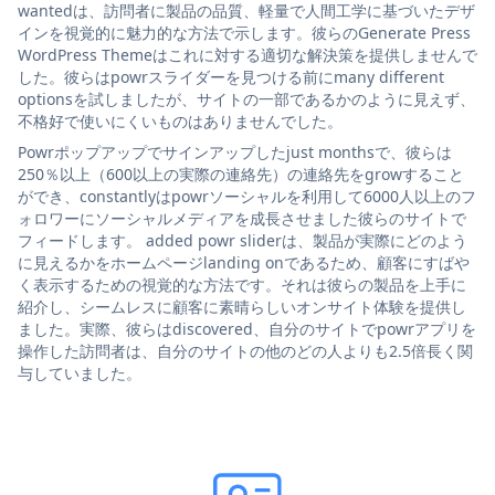
wantedは、訪問者に製品の品質、軽量で人間工学に基づいたデザ
インを視覚的に魅力的な方法で示します。彼らのGenerate Press
WordPress Themeはこれに対する適切な解決策を提供しませんで
した。彼らはpowrスライダーを見つける前にmany different
optionsを試しましたが、サイトの一部であるかのように見えず、
不格好で使いにくいものはありませんでした。
Powrポップアップでサインアップしたjust monthsで、彼らは
250％以上（600以上の実際の連絡先）の連絡先をgrowすること
ができ、constantlyはpowrソーシャルを利用して6000人以上のフ
ォロワーにソーシャルメディアを成長させました彼らのサイトで
フィードします。 added powr sliderは、製品が実際にどのよう
に見えるかをホームページlanding onであるため、顧客にすばや
く表示するための視覚的な方法です。それは彼らの製品を上手に
紹介し、シームレスに顧客に素晴らしいオンサイト体験を提供し
ました。実際、彼らはdiscovered、自分のサイトでpowrアプリを
操作した訪問者は、自分のサイトの他のどの人よりも2.5倍長く関
与していました。