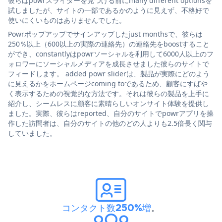
彼らはpowrスライダーを見つける前にmany different optionsを
試しましたが、サイトの一部であるかのように見えず、不格好で
使いにくいものはありませんでした。
Powrポップアップでサインアップしたjust monthsで、彼らは
250％以上（600以上の実際の連絡先）の連絡先をboostすること
ができ、constantlyはpowrソーシャルを利用して6000人以上のフ
ォロワーにソーシャルメディアを成長させました彼らのサイトで
フィードします。 added powr sliderは、製品が実際にどのよう
に見えるかをホームページcoming toであるため、顧客にすばや
く表示するための視覚的な方法です。それは彼らの製品を上手に
紹介し、シームレスに顧客に素晴らしいオンサイト体験を提供し
ました。実際、彼らはreported、自分のサイトでpowrアプリを操
作した訪問者は、自分のサイトの他のどの人よりも2.5倍長く関与
していました。
コンタクト数250%増
。