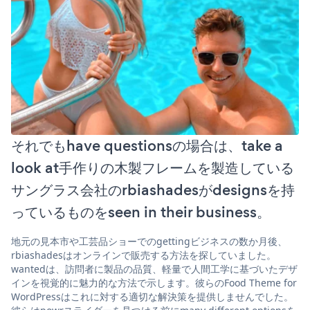
それでもhave questionsの場合は、take a
look at手作りの木製フレームを製造している
サングラス会社のrbiashadesがdesignsを持
っているものをseen in their business。
地元の見本市や工芸品ショーでのgettingビジネスの数か月後、
rbiashadesはオンラインで販売する方法を探していました。
wantedは、訪問者に製品の品質、軽量で人間工学に基づいたデザ
インを視覚的に魅力的な方法で示します。彼らのFood Theme for
WordPressはこれに対する適切な解決策を提供しませんでした。