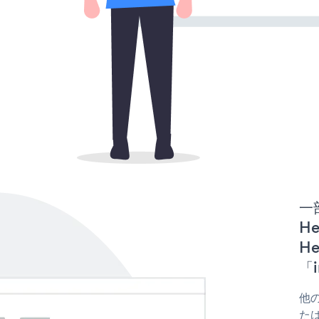
一
He
H
「i
他の
たは