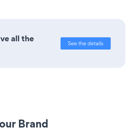
ve all the
See the details
our Brand