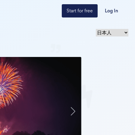
Start for free
Log In