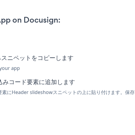
App on Docusign:
w埋め込みスニペットをコピーします
 your app
埋め込みコード要素に追加します
素にHeader slideshowスニペットの上に貼り付けます。保存し