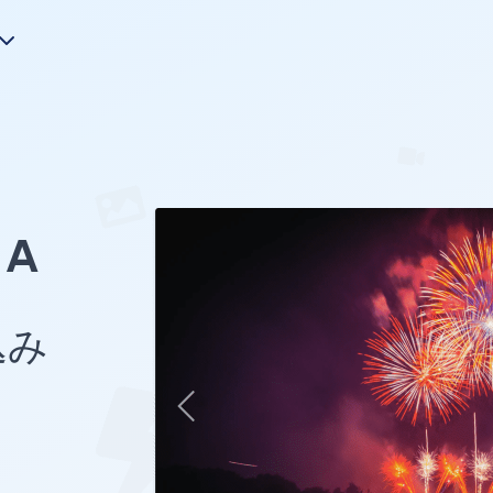
A
込み
き