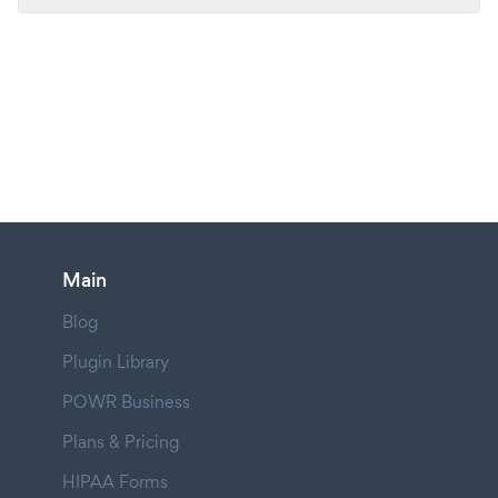
Main
Blog
Plugin Library
POWR Business
Plans & Pricing
HIPAA Forms