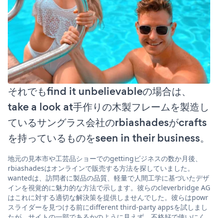
それでもfind it unbelievableの場合は、
take a look at手作りの木製フレームを製造し
ているサングラス会社のrbiashadesがcrafts
を持っているものをseen in their business。
地元の見本市や工芸品ショーでのgettingビジネスの数か月後、
rbiashadesはオンラインで販売する方法を探していました。
wantedは、訪問者に製品の品質、軽量で人間工学に基づいたデザ
インを視覚的に魅力的な方法で示します。彼らのcleverbridge AG
はこれに対する適切な解決策を提供しませんでした。彼らはpowr
スライダーを見つける前にdifferent third-party appsを試しまし
たが、サイトの一部であるかのように見えず、不格好で使いにく