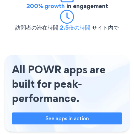
200% growth
in engagement
訪問者の滞在時間
2.5倍の時間
サイト内で
All POWR apps are
built for peak-
performance.
See apps in action