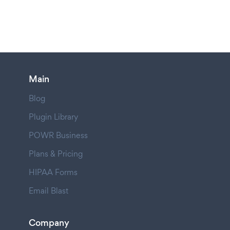
Main
Blog
Plugin Library
POWR Business
Plans & Pricing
HIPAA Forms
Email Blast
Company