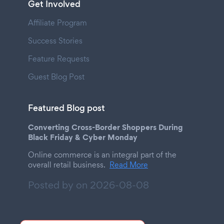
Get Involved
Affiliate Program
Success Stories
Feature Requests
Guest Blog Post
Featured Blog post
Converting Cross-Border Shoppers During
Black Friday & Cyber Monday
Online commerce is an integral part of the
overall retail business.
Read More
Posted by on
2026-08-08