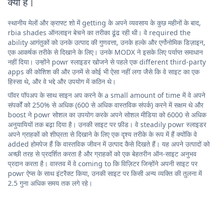
क्या है।
स्थानीय मेलों और क्राफ्ट शो में getting के अपने व्यवसाय के कुछ महीनों के बाद,
rbia shades ऑनलाइन बेचने का तरीका ढूंढ रही थी। वे required the
ability आगंतुकों को उनके उत्पाद की गुणवत्ता, उनके हल्के और एर्गोनोमिक डिज़ाइन,
एक आकर्षक तरीके से दिखाने के लिए। उनके MODX ने इसके लिए पर्याप्त समाधान
नहीं दिया। उन्होंने powr स्लाइडर खोजने से पहले एक different third-party
apps की कोशिश की और उनमें से कोई भी ऐसा नहीं लगा जैसे कि वे साइट का एक
हिस्सा थे, और वे भद्दे और उपयोग में कठिन थे।
पॉवर पॉपअप के साथ साइन अप करने के a small amount of time में वे अपने
संपर्कों को 250% से अधिक (600 से अधिक वास्तविक संपर्क) करने में सक्षम थे और
boost ने powr सोशल का उपयोग करके अपने सोशल मीडिया को 6000 से अधिक
अनुयायियों तक बढ़ा दिया है। उनकी साइट पर फ़ीड। वे steadily powr स्लाइडर
अपने ग्राहकों को शीघ्रता से दिखाने के लिए एक दृश्य तरीके के रूप में हैं क्योंकि वे
added होमपेज हैं कि वास्तविक जीवन में उत्पाद कैसे दिखते हैं। यह अपने उत्पादों को
अच्छी तरह से प्रदर्शित करता है और ग्राहकों को एक बेहतरीन ऑन-साइट अनुभव
प्रदान करता है। वास्तव में वे coming to कि विज़िटर जिन्होंने अपनी साइट पर
powr ऐप्स के साथ इंटरैक्ट किया, उनकी साइट पर किसी अन्य व्यक्ति की तुलना में
2.5 गुना अधिक समय तक लगे रहे।