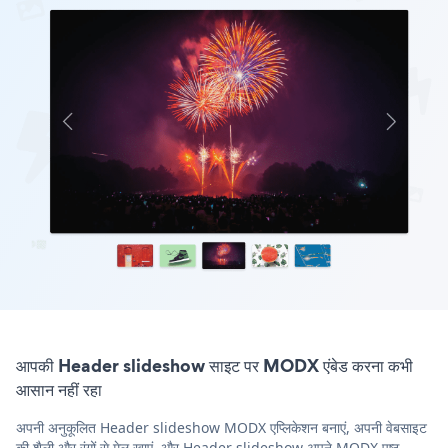
आपकी Header slideshow साइट पर MODX एंबेड करना कभी
आसान नहीं रहा
अपनी अनुकूलित Header slideshow MODX एप्लिकेशन बनाएं, अपनी वेबसाइट
की शैली और रंगों से मेल खाएं, और Header slideshow अपने MODX पृष्ठ,