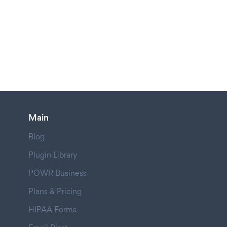
Main
Blog
Plugin Library
POWR Business
Plans & Pricing
HIPAA Forms