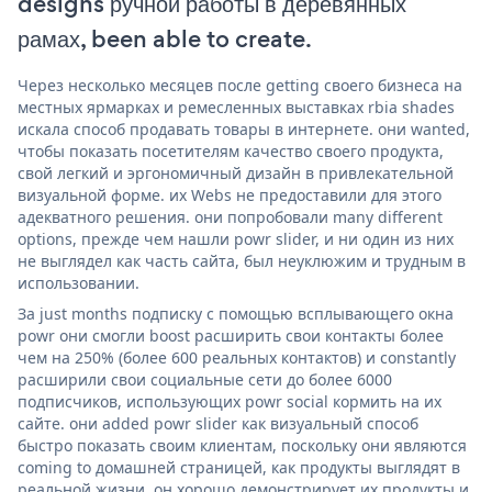
designs ручной работы в деревянных
рамах, been able to create.
Через несколько месяцев после getting своего бизнеса на
местных ярмарках и ремесленных выставках rbia shades
искала способ продавать товары в интернете. они wanted,
чтобы показать посетителям качество своего продукта,
свой легкий и эргономичный дизайн в привлекательной
визуальной форме. их Webs не предоставили для этого
адекватного решения. они попробовали many different
options, прежде чем нашли powr slider, и ни один из них
не выглядел как часть сайта, был неуклюжим и трудным в
использовании.
За just months подписку с помощью всплывающего окна
powr они смогли boost расширить свои контакты более
чем на 250% (более 600 реальных контактов) и constantly
расширили свои социальные сети до более 6000
подписчиков, использующих powr social кормить на их
сайте. они added powr slider как визуальный способ
быстро показать своим клиентам, поскольку они являются
coming to домашней страницей, как продукты выглядят в
реальной жизни. он хорошо демонстрирует их продукты и