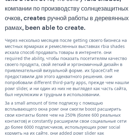
компании по производству солнцезащитных
очков, creates ручной работы в деревянных
рамах, been able to create.
Через несколько месяцев после getting своего бизнеса на
местных ярмарках и ремесленных выставках rbia shades
искала способ продавать товары в интернете. они
required the ability, чтобы показать посетителям качество
своего продукта, свой легкий и эргономичный дизайн в
привлекательной визуальной форме. их SpaceCraft не
предоставили для этого адекватного решения. они
попробовали different third-party apps, прежде чем нашли
powr slider, и ни один из них не выглядел как часть сайта,
был неуклюжим и трудным в использовании.
За a small amount of time подписку с помощью
всплывающего окна powr они смогли boost расширить
свои контакты более чем на 250% (более 600 реальных
контактов) и constantly расширили свои социальные сети
до более 6000 подписчиков, использующих powr social
кормить на их сайте. они added powr slider как