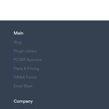
Main
Blog
Plugin Library
POWR Business
Plans & Pricing
HIPAA Forms
Email Blast
Company