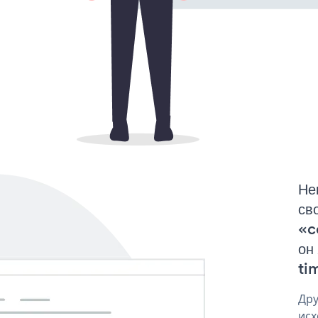
Не
св
«c
он
tim
Дру
исх