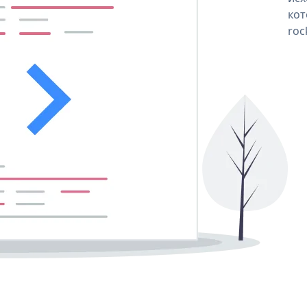
кот
roc