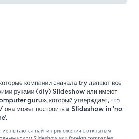
которые компании сначала try делают все
оими руками (diy) Slideshow или имеют
omputer guru», который утверждает, что
 / она может построить a Slideshow in 'no
e'.
гие пытаются найти приложения с открытым
одным кодом Slideshow или foreign companies,