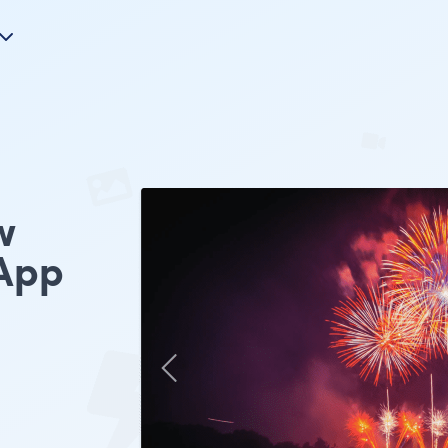
w
App