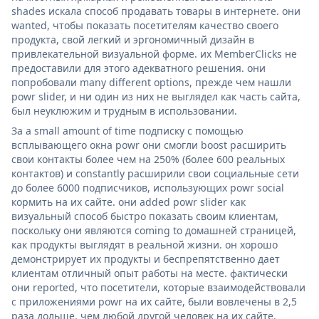
shades искала способ продавать товары в интернете. они
wanted, чтобы показать посетителям качество своего
продукта, свой легкий и эргономичный дизайн в
привлекательной визуальной форме. их MemberClicks не
предоставили для этого адекватного решения. они
попробовали many different options, прежде чем нашли
powr slider, и ни один из них не выглядел как часть сайта,
был неуклюжим и трудным в использовании.
За a small amount of time подписку с помощью
всплывающего окна powr они смогли boost расширить
свои контакты более чем на 250% (более 600 реальных
контактов) и constantly расширили свои социальные сети
до более 6000 подписчиков, использующих powr social
кормить на их сайте. они added powr slider как
визуальный способ быстро показать своим клиентам,
поскольку они являются coming to домашней страницей,
как продукты выглядят в реальной жизни. он хорошо
демонстрирует их продукты и беспрепятственно дает
клиентам отличный опыт работы на месте. фактически
они reported, что посетители, которые взаимодействовали
с приложениями powr на их сайте, были вовлечены в 2,5
раза дольше, чем любой другой человек на их сайте.