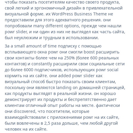
чтобы показать посетителям качество своего продукта,
свой легкий и эргономичный дизайн в привлекательной
визуальной форме. их WordPress Business Theme не
предоставили для этого адекватного решения. они
попробовали many different options, прежде чем нашли
powr slider, и ни один из них не выглядел как часть сайта,
был неуклюжим и трудным в использовании.
За a small amount of time подписку с помощью
всплывающего окна powr они смогли boost расширить
свои контакты более чем на 250% (более 600 реальных
контактов) и constantly расширили свои социальные сети
до более 6000 подписчиков, использующих powr social
кормить на их сайте. они added powr slider как
визуальный способ быстро показать своим клиентам,
поскольку они являются landing on домашней страницей,
как продукты выглядят в реальной жизни. он хорошо
демонстрирует их продукты и беспрепятственно дает
клиентам отличный опыт работы на месте. фактически
они discovered, что посетители, которые
взаимодействовали с приложениями powr на их сайте,
были вовлечены в 2,5 раза дольше, чем любой другой
человек на их сайте.