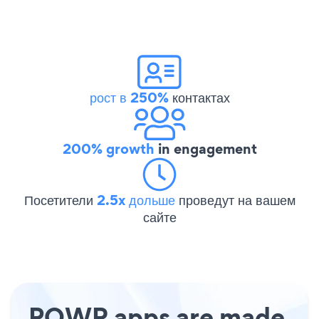
рост в 250%
контактах
200% growth
in engagement
Посетители
2.5x дольше
проведут на вашем
сайте
POWR apps are made