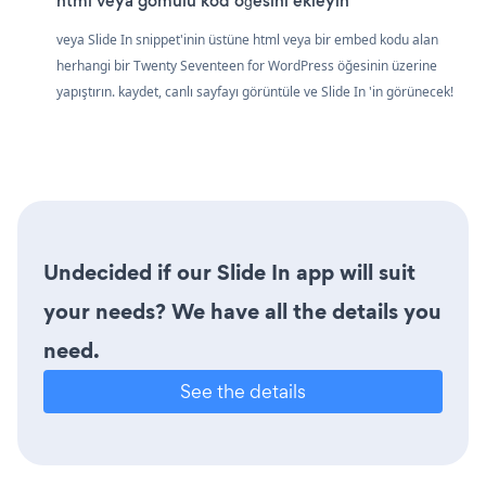
html veya gömülü kod öğesini ekleyin
veya Slide In snippet'inin üstüne html veya bir embed kodu alan
herhangi bir Twenty Seventeen for WordPress öğesinin üzerine
yapıştırın. kaydet, canlı sayfayı görüntüle ve Slide In 'in görünecek!
Undecided if our Slide In app will suit
your needs? We have all the details you
need.
See the details