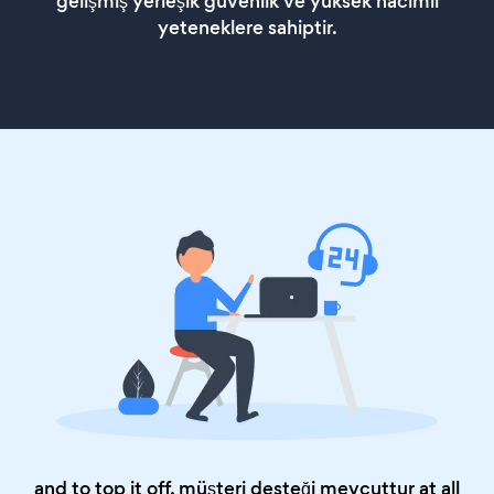
gelişmiş yerleşik güvenlik ve yüksek hacimli
yeteneklere sahiptir.
and to top it off, müşteri desteği mevcuttur at all