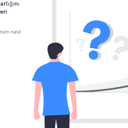
arlığını
den
turn nasıl