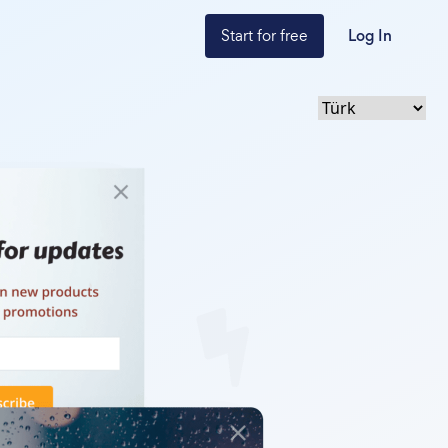
Start for free
Log In