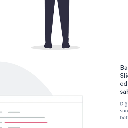
Ba
Sl
ed
sa
Diğ
sun
bot