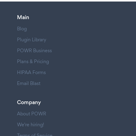
Main
Blog
Plugin Library
POWR Business
Plans & Pricing
HIPAA Forms
Email Blast
Company
About POWR
We're hiring!
Terms of Service