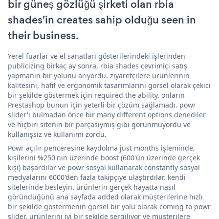
bir güneş gözlüğü şirketi olan rbia
shades'in creates sahip olduğu seen in
their business.
Yerel fuarlar ve el sanatları gösterilerindeki işlerinden
publicizing birkaç ay sonra, rbia shades çevrimiçi satış
yapmanın bir yolunu arıyordu. ziyaretçilere ürünlerinin
kalitesini, hafif ve ergonomik tasarımlarını görsel olarak çekici
bir şekilde göstermek için required the ability. onların
Prestashop bunun için yeterli bir çözüm sağlamadı. powr
slider'ı bulmadan önce bir many different options denediler
ve hiçbiri sitenin bir parçasıymış gibi görünmüyordu ve
kullanışsız ve kullanımı zordu.
Powr açılır penceresine kaydolma just months işleminde,
kişilerini %250'nin üzerinde boost (600'ün üzerinde gerçek
kişi) başardılar ve powr sosyal kullanarak constantly sosyal
medyalarını 6000'den fazla takipçiye ulaştırdılar. kendi
sitelerinde besleyin. ürünlerin gerçek hayatta nasıl
göründüğünü ana sayfada added olarak müşterilerine hızlı
bir şekilde göstermenin görsel bir yolu olarak coming to powr
slider. ürünlerini iyi bir şekilde sergiliyor ve müşterilere