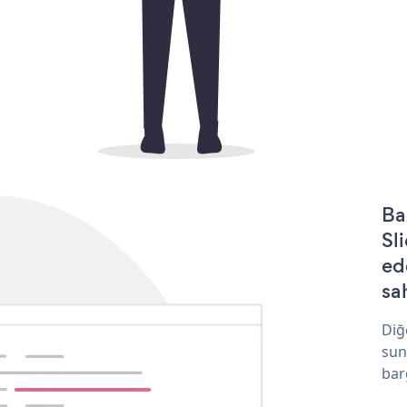
Ba
Sl
ed
sa
Diğ
sun
bar