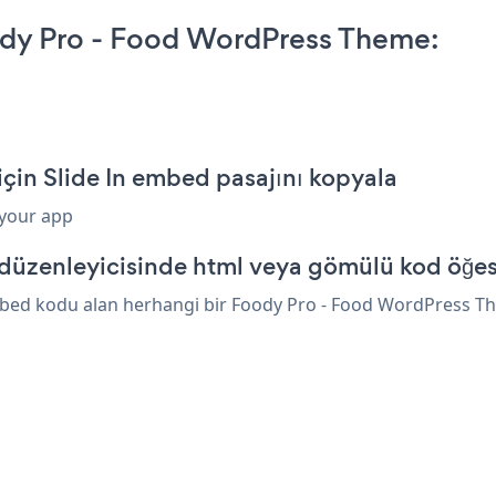
ody Pro - Food WordPress Theme:
in Slide In embed pasajını kopyala
 your app
üzenleyicisinde html veya gömülü kod öğesi
embed kodu alan herhangi bir Foody Pro - Food WordPress The