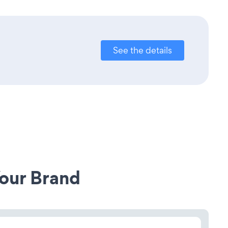
See the details
our Brand