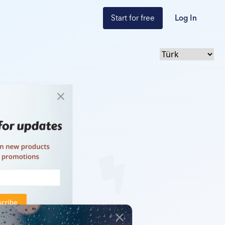
Start for free
Log In