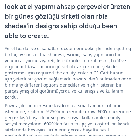
look at el yapımı ahşap çerçeveler üreten
bir güneş gözlüğü şirketi olan rbia
shades'in designs sahip olduğu been
able to create.
Yerel fuarlar ve el sanatları gösterilerindeki işlerinden getting
birkaç ay sonra, rbia shades çevrimiçi satış yapmanın bir
yolunu arıyordu. ziyaretçilere ürünlerinin kalitesini, hafif ve
ergonomik tasarımlarını görsel olarak çekici bir şekilde
göstermek için required the ability. onların CS-Cart bunun
için yeterli bir çözüm sağlamadı. powr slider'ı bulmadan önce
bir many different options denediler ve hiçbiri sitenin bir
parçasıymış gibi görünmüyordu ve kullanışsız ve kullanımı
zordu.
Powr açılır penceresine kaydolma a small amount of time
işleminde, kişilerini %250'nin üzerinde grow (600'ün üzerinde
gerçek kişi) başardılar ve powr sosyal kullanarak steadily
sosyal medyalarını 6000'den fazla takipçiye ulaştırdılar. kendi
sitelerinde besleyin. ürünlerin gerçek hayatta nasıl
göründüğünü ana sayfada added olarak müşterilerine hızlı