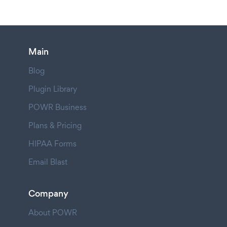
Main
Blog
Plugin Library
POWR Business
Plans & Pricing
HIPAA Forms
Email Blast
Company
About POWR