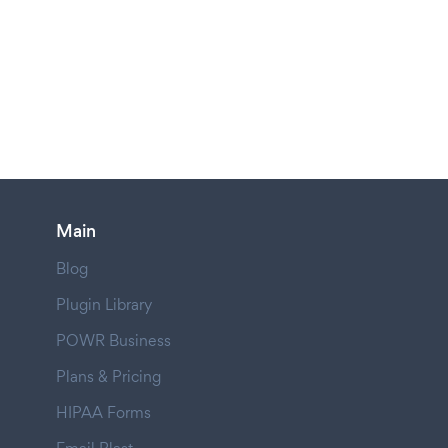
Main
Blog
Plugin Library
POWR Business
Plans & Pricing
HIPAA Forms