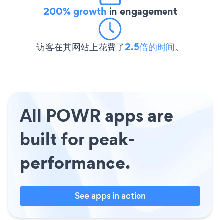
200% growth
in engagement
访客在其网站上花费了
2.5倍的时间
。
All POWR apps are
built for peak-
performance.
See apps in action