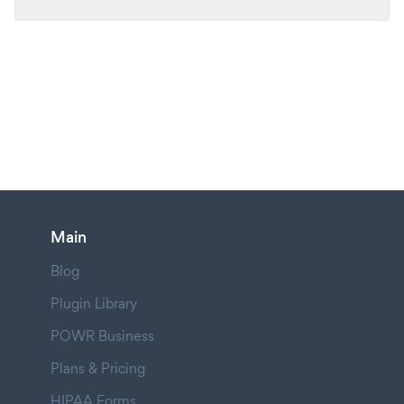
Main
Blog
Plugin Library
POWR Business
Plans & Pricing
HIPAA Forms