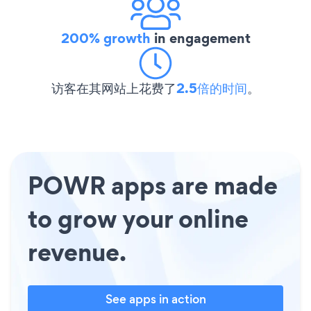
200% growth
in engagement
访客在其网站上花费了
2.5倍的时间
。
POWR apps are made
to grow your online
revenue.
See apps in action