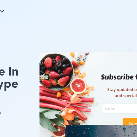
 In
ype
网