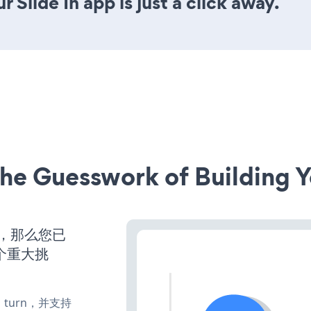
 Slide In app is just a click away.
he Guesswork of Building Y
营，那么您已
个重大挑
te、turn，并支持