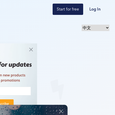
Start for free
Log In