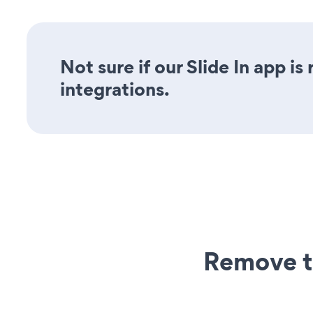
Not sure if our Slide In app is
integrations.
Remove t