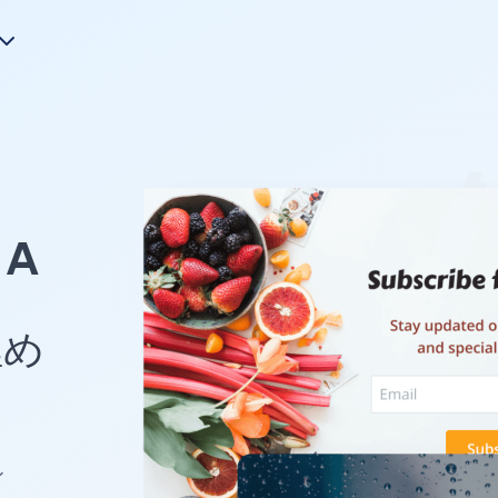
A
埋め
イ