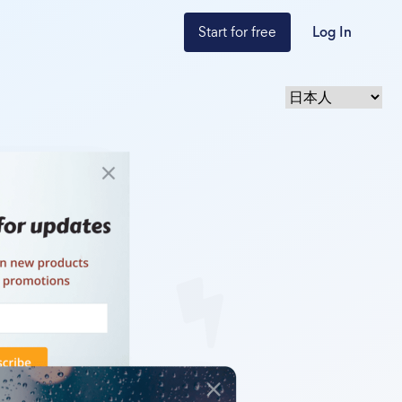
Start for free
Log In