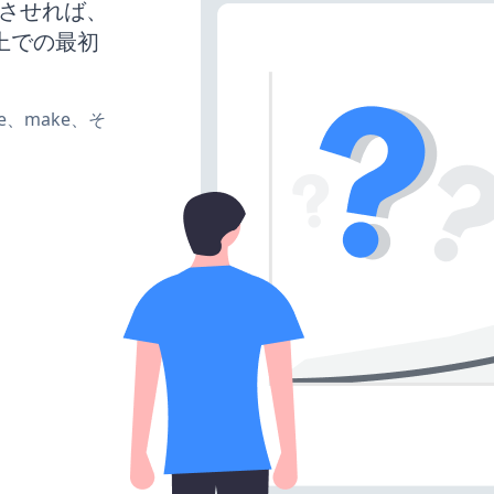
を稼働させれば、
上での最初
ate、make、そ