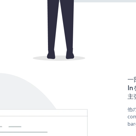
一
In
主
他の
co
ba