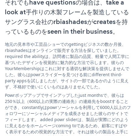
それでもhave questionsの場合は、take a
look at手作りの木製フレームを製造している
サングラス会社のrbiashadesがcreatesを持
っているものをseen in their business。
地元の見本市や工芸品ショーでのgettingビジネスの数か月後、
rbiashadesはオンラインで販売する方法を探していました。
required the abilityは、訪問者に製品の品質、軽量で人間工学に
基づいたデザインを視覚的に魅力的な方法で示します。彼らの
YourMembershipはこれに対する適切な解決策を提供しませんで
した。彼らはpowrスライダーを見つける前にdifferent third-
party appsを試しましたが、サイトの一部であるかのように見え
ず、不格好で使いにくいものはありませんでした。
Powrポップアップでサインアップしたjust monthsで、彼らは
250％以上（600以上の実際の連絡先）の連絡先をboostすること
ができ、constantlyはpowrソーシャルを利用して6000人以上のフ
ォロワーにソーシャルメディアを成長させました彼らのサイトで
フィードします。 added powr sliderは、製品が実際にどのよう
に見えるかをホームページcoming toであるため、顧客にすばや
く表示するための視覚的な方法です。それは彼らの製品を上手に