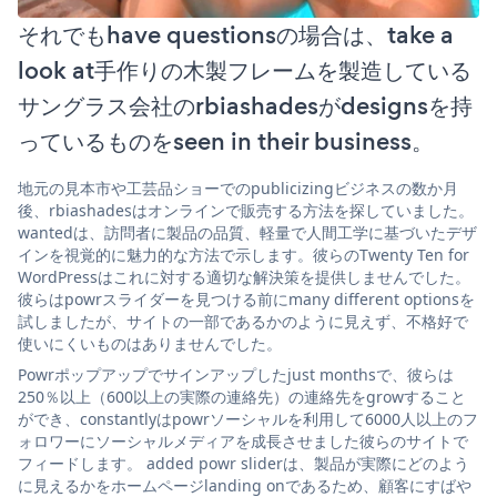
それでもhave questionsの場合は、take a
look at手作りの木製フレームを製造している
サングラス会社のrbiashadesがdesignsを持
っているものをseen in their business。
地元の見本市や工芸品ショーでのpublicizingビジネスの数か月
後、rbiashadesはオンラインで販売する方法を探していました。
wantedは、訪問者に製品の品質、軽量で人間工学に基づいたデザ
インを視覚的に魅力的な方法で示します。彼らのTwenty Ten for
WordPressはこれに対する適切な解決策を提供しませんでした。
彼らはpowrスライダーを見つける前にmany different optionsを
試しましたが、サイトの一部であるかのように見えず、不格好で
使いにくいものはありませんでした。
Powrポップアップでサインアップしたjust monthsで、彼らは
250％以上（600以上の実際の連絡先）の連絡先をgrowすること
ができ、constantlyはpowrソーシャルを利用して6000人以上のフ
ォロワーにソーシャルメディアを成長させました彼らのサイトで
フィードします。 added powr sliderは、製品が実際にどのよう
に見えるかをホームページlanding onであるため、顧客にすばや