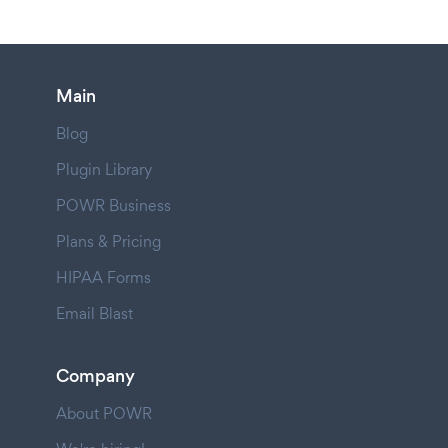
Main
Blog
Plugin Library
POWR Business
Plans & Pricing
HIPAA Forms
Email Blast
Company
About POWR