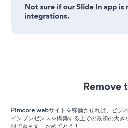
Not sure if our Slide In app is
integrations.
Remove t
Pimcore webサイトを稼働させれば、ビ
インプレゼンスを構築する上での最初の大き
服できます。おめでとう！