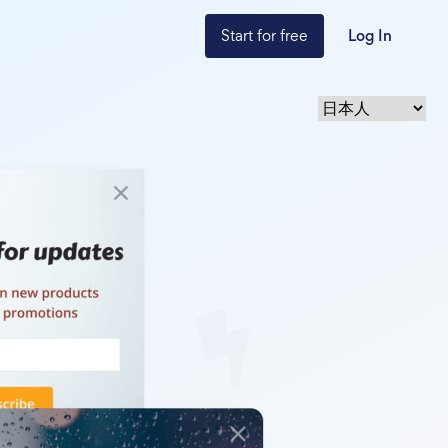
Start for free
Log In