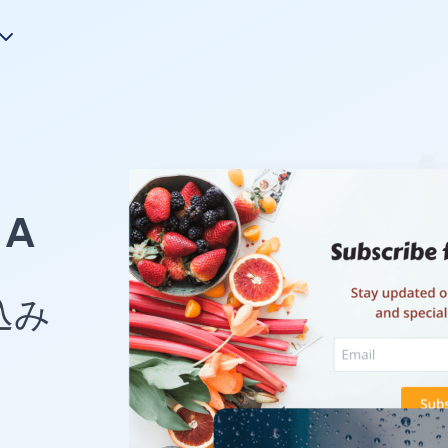
A
め込み