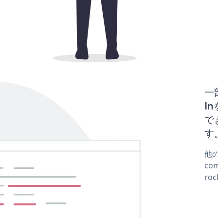
一
In
で
す
他の
co
ro