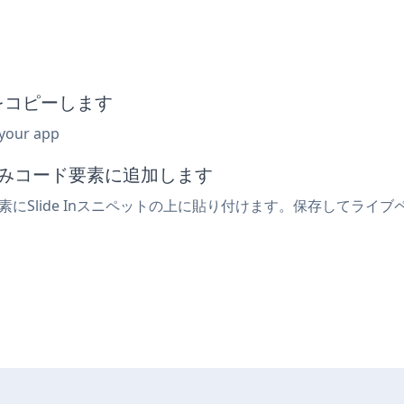
ットをコピーします
 your app
め込みコード要素に追加します
要素にSlide Inスニペットの上に貼り付けます。保存してライブペ