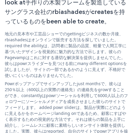
look at手作りの木製フレームを製造している
サングラス会社のrbiashadesがcreatesを持
っているものをbeen able to create。
地元の見本市や工芸品ショーでのgettingビジネスの数か月後、
rbiashadesはオンラインで販売する方法を探していました。
required the abilityは、訪問者に製品の品質、軽量で人間工学に
基づいたデザインを視覚的に魅力的な方法で示します。彼らの
Pagevampはこれに対する適切な解決策を提供しませんでした。
彼らはpowrスライダーを見つける前にmany different optionsを
試しましたが、サイトの一部であるかのように見えず、不格好で
使いにくいものはありませんでした。
Powrポップアップでサインアップしたjust monthsで、彼らは
250％以上（600以上の実際の連絡先）の連絡先をgrowすること
ができ、constantlyはpowrソーシャルを利用して6000人以上のフ
ォロワーにソーシャルメディアを成長させました彼らのサイトで
フィードします。 added powr sliderは、製品が実際にどのよう
に見えるかをホームページlanding onであるため、顧客にすばや
く表示するための視覚的な方法です。それは彼らの製品を上手に
紹介し、シームレスに顧客に素晴らしいオンサイト体験を提供し
ました。実際、彼らはreported、自分のサイトでpowrアプリを操