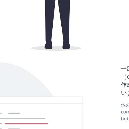
一
（d
作
い
他の
co
bo