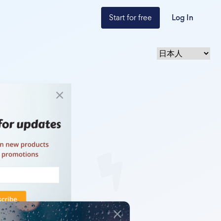
Start for free
Log In