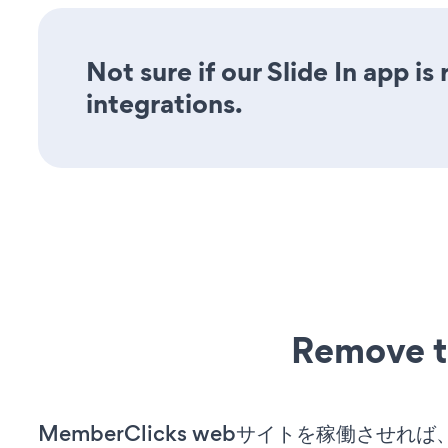
Not sure if our Slide In app is
integrations.
Remove t
MemberClicks webサイトを稼働させれ