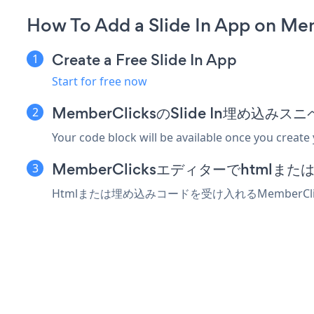
How To Add a Slide In App on Me
Create a Free Slide In App
Start for free now
MemberClicksのSlide In埋め込
Your code block will be available once you create
MemberClicksエディターでhtml
Htmlまたは埋め込みコードを受け入れるMemberCl