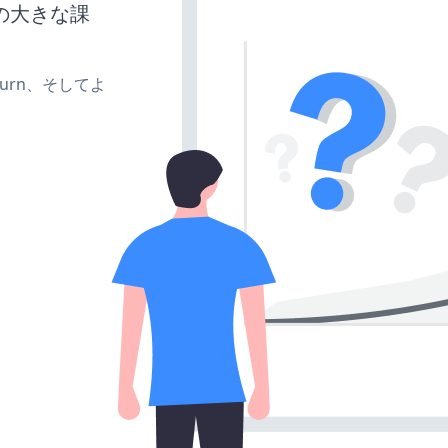
の大きな課
e、turn、そしてよ