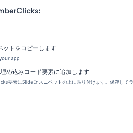
mberClicks:
みスニペットをコピーします
 your app
または埋め込みコード要素に追加します
icks要素にSlide Inスニペットの上に貼り付けます。保存して