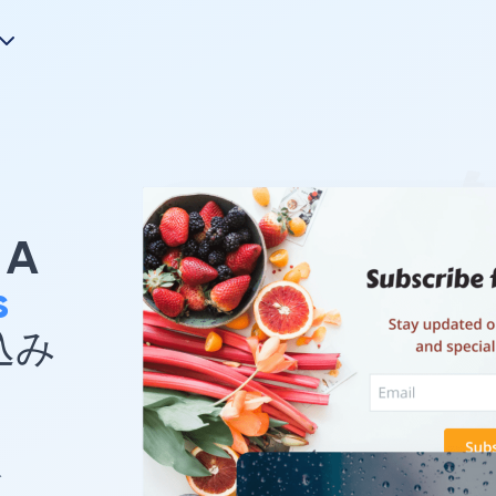
A
s
め込み
で