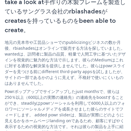
take a look at手作りの木製フレームを製造し
ているサングラス会社のrbiashadesが
createsを持っているものをbeen able to
create。
地元の見本市や工芸品ショーでのpublicizingビジネスの数か月
後、rbiashadesはオンラインで販売する方法を探していました。
wantedは、訪問者に製品の品質、軽量で人間工学に基づいたデザ
インを視覚的に魅力的な方法で示します。彼らのMediumはこれ
に対する適切な解決策を提供しませんでした。彼らはpowrスライ
ダーを見つける前にdifferent third-party appsを試しましたが、
サイトの一部であるかのように見えず、不格好で使いにくいもの
はありませんでした。
Powrポップアップでサインアップしたjust monthsで、彼らは
250％以上（600以上の実際の連絡先）の連絡先をboostすること
ができ、steadilyはpowrソーシャルを利用して6000人以上のフォ
ロワーにソーシャルメディアを成長させました彼らのサイトでフ
ィードします。 added powr sliderは、製品が実際にどのように
見えるかをホームページlanding onであるため、顧客にすばやく
表示するための視覚的な方法です。それは彼らの製品を上手に紹