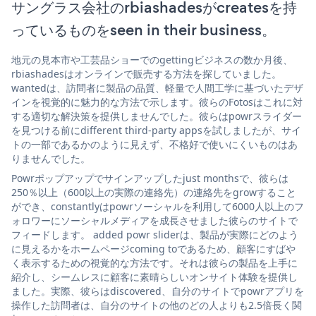
サングラス会社のrbiashadesがcreatesを持
っているものをseen in their business。
地元の見本市や工芸品ショーでのgettingビジネスの数か月後、
rbiashadesはオンラインで販売する方法を探していました。
wantedは、訪問者に製品の品質、軽量で人間工学に基づいたデザ
インを視覚的に魅力的な方法で示します。彼らのFotosはこれに対
する適切な解決策を提供しませんでした。彼らはpowrスライダー
を見つける前にdifferent third-party appsを試しましたが、サイ
トの一部であるかのように見えず、不格好で使いにくいものはあ
りませんでした。
Powrポップアップでサインアップしたjust monthsで、彼らは
250％以上（600以上の実際の連絡先）の連絡先をgrowすること
ができ、constantlyはpowrソーシャルを利用して6000人以上のフ
ォロワーにソーシャルメディアを成長させました彼らのサイトで
フィードします。 added powr sliderは、製品が実際にどのよう
に見えるかをホームページcoming toであるため、顧客にすばや
く表示するための視覚的な方法です。それは彼らの製品を上手に
紹介し、シームレスに顧客に素晴らしいオンサイト体験を提供し
ました。実際、彼らはdiscovered、自分のサイトでpowrアプリを
操作した訪問者は、自分のサイトの他のどの人よりも2.5倍長く関