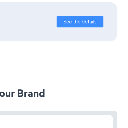
See the details
our Brand