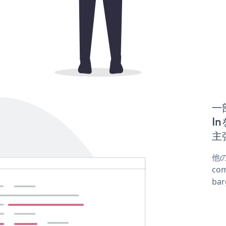
一
In
主
他の
co
ba