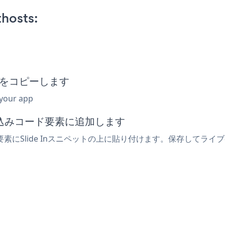
thosts:
ペットをコピーします
 your app
埋め込みコード要素に追加します
s要素にSlide Inスニペットの上に貼り付けます。保存してライブ