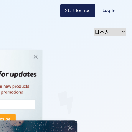
Start for free
Log In