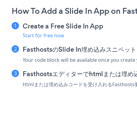
How To Add a Slide In App on Fas
Create a Free Slide In App
Start for free now
FasthostsのSlide In埋め込みスニ
Your code block will be available once you create
Fasthostsエディターでhtmlまたは
Htmlまたは埋め込みコードを受け入れるFasthost